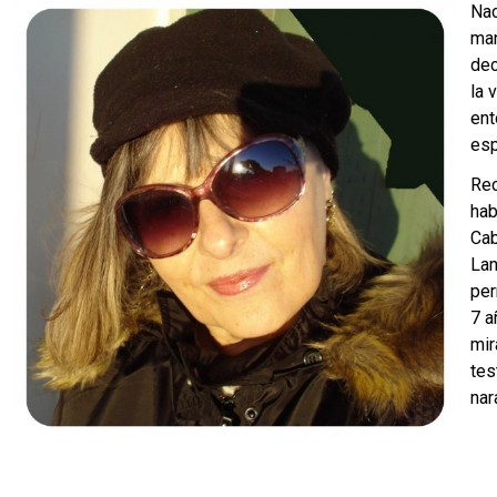
Nac
man
dec
la 
ent
esp
Rec
hab
Cab
Lan
per
7 a
mir
tes
nar