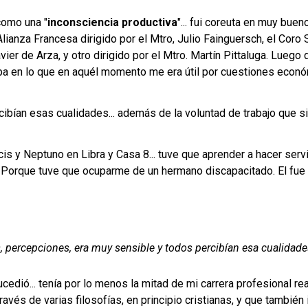
como una "
inconsciencia productiva
"... fui coreuta en muy bue
Alianza Francesa dirigido por el Mtro, Julio Fainguersch, el Coro 
ier de Arza, y otro dirigido por el Mtro. Martín Pittaluga. Luego 
jaba en lo que en aquél momento me era útil por cuestiones econ
cibían esas cualidades... además de la voluntad de trabajo que 
s y Neptuno en Libra y Casa 8... tuve que aprender a hacer servici
. Porque tuve que ocuparme de un hermano discapacitado. El fue 
es, percepciones, era muy sensible y todos percibían esa cualidades
edió... tenía por lo menos la mitad de mi carrera profesional rea
ravés de varias filosofías, en principio cristianas, y que también