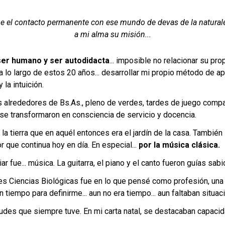
que el contacto permanente con ese mundo de devas de la natura
a mi alma su misión...
l ser humano y ser autodidacta
... imposible no relacionar su p
a lo largo de estos 20 años... desarrollar mi propio método de a
la intuición.
s alrededores de Bs.As., pleno de verdes, tardes de juego compart
 se transformaron en consciencia de servicio y docencia.
la tierra que en aquél entonces era el jardín de la casa. También
 que continua hoy en día. En especial...
por la música clásica.
iar fue... música. La guitarra, el piano y el canto fueron guías s
ces Ciencias Biológicas fue en lo que pensé como profesión, una
 tiempo para definirme... aun no era tiempo... aun faltaban situac
des que siempre tuve. En mi carta natal, se destacaban capacidade