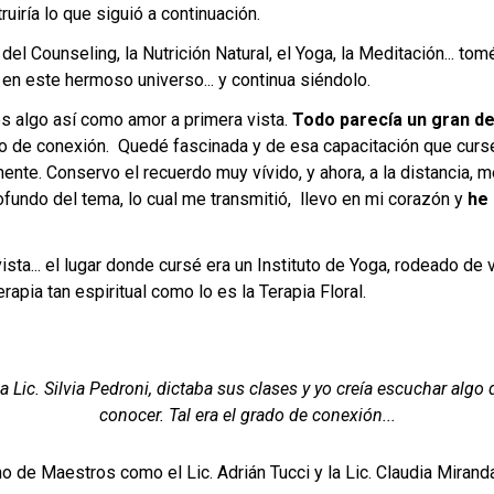
iría lo que siguió a continuación.
el Counseling, la Nutrición Natural, el Yoga, la Meditación... to
 en este hermoso universo... y continua siéndolo.
es algo así como amor a primera vista.
Todo parecía un gran de
ado de conexión. Quedé fascinada y de esa capacitación que cur
te. Conservo el recuerdo muy vívido, y ahora, a la distancia, m
fundo del tema, lo cual me transmitió, llevo en mi corazón y
he 
ta... el lugar donde cursé era un Instituto de Yoga, rodeado de ve
pia tan espiritual como lo es la Terapia Floral.
la Lic. Silvia Pedroni, dictaba sus clases y yo creía escuchar alg
conocer. Tal era el grado de conexión...
o de Maestros como el Lic. Adrián Tucci y la Lic. Claudia Mirand