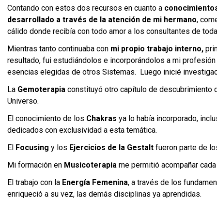
Contando con estos dos recursos en cuanto a
conocimiento
desarrollado a través de la atención de mi hermano
, com
cálido donde recibía con todo amor a los consultantes de tod
Mientras tanto continuaba con
mi propio trabajo interno,
pri
resultado, fui estudiándolos e incorporándolos a mi profesión 
esencias elegidas de otros Sistemas. Luego inicié investiga
La
Gemoterapia
constituyó otro capítulo de descubrimiento d
Universo.
El conocimiento de los
Chakras
ya lo había incorporado, incl
dedicados con exclusividad a esta temática.
El
Focusing
y los
Ejercicios de la Gestalt
fueron parte de lo
Mi formación en
Musicoterapia
me permitió acompañar cada un
El trabajo con la
Energía Femenina
, a través de los fundame
enriqueció a su vez, las demás disciplinas ya aprendidas.