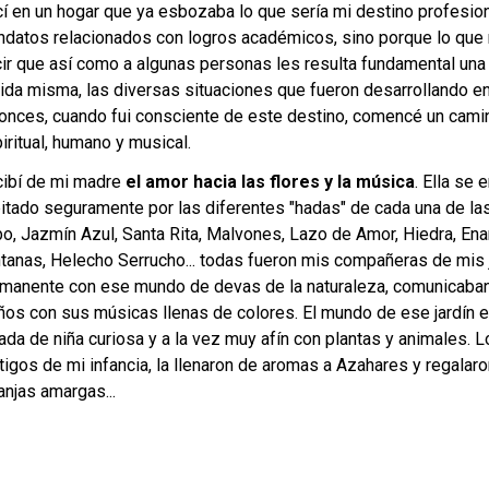
í en un hogar que ya esbozaba lo que sería mi destino profesio
datos relacionados con logros académicos, sino porque lo que n
ir que así como a algunas personas les resulta fundamental una 
vida misma, las diversas situaciones que fueron desarrollando 
onces, cuando fui consciente de este destino, comencé un camin
iritual, humano y musical.
ibí de mi madre
el amor hacia las flores y la música
. Ella se 
itado seguramente por las diferentes "hadas" de cada una de las
o, Jazmín Azul, Santa Rita, Malvones, Lazo de Amor, Hiedra, Ena
tanas, Helecho Serrucho... todas fueron mis compañeras de mis ju
manente con ese mundo de devas de la naturaleza, comunicaban a
ños con sus músicas llenas de colores. El mundo de ese jardín 
ada de niña curiosa y a la vez muy afín con plantas y animales. 
tigos de mi infancia, la llenaron de aromas a Azahares y regalar
anjas amargas...